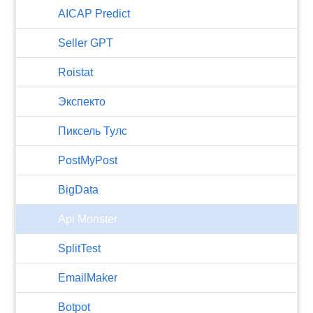
AICAP Predict
Seller GPT
Roistat
Экспекто
Пиксель Тулс
PostMyPost
BigData
Api Monster
SplitTest
EmailMaker
Botpot