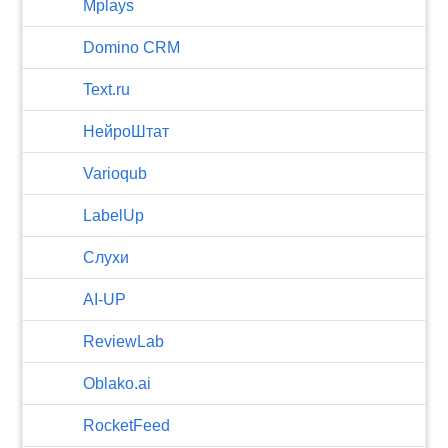
Mplays
Domino CRM
Text.ru
НейроШтат
Varioqub
LabelUp
Слухи
AI-UP
ReviewLab
Oblako.ai
RocketFeed