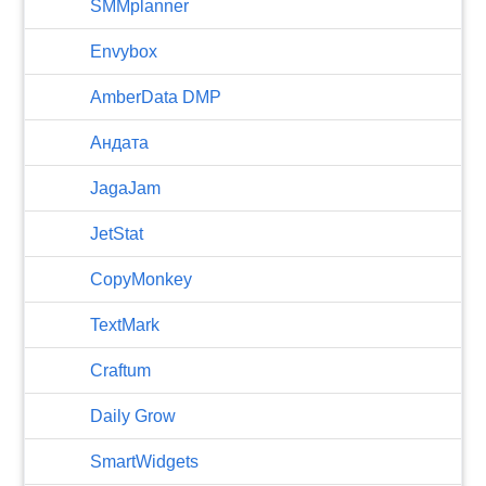
SMMplanner
Envybox
AmberData DMP
Андата
JagaJam
JetStat
CopyMonkey
TextMark
Craftum
​Daily Grow
SmartWidgets