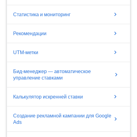
chevron_right
Статистика и мониторинг
chevron_right
Рекомендации
chevron_right
UTM-метки
Бид-менеджер — автоматическое
chevron_right
управление ставками
chevron_right
Калькулятор искренней ставки
Создание рекламной кампании для Google
chevron_right
Ads