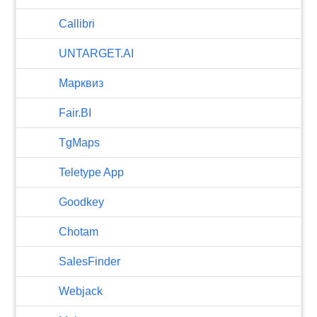
Callibri
UNTARGET.AI
Марквиз
Fair.BI
TgMaps
Teletype App
Goodkey
Chotam
SalesFinder
Webjack