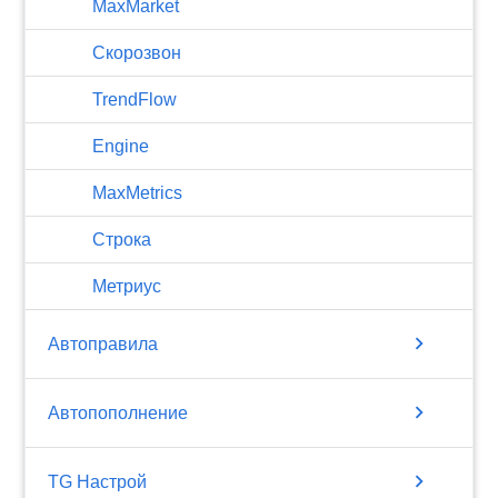
MaxMarket
Скорозвон
TrendFlow
Engine
MaxMetrics
Строка
Метриус
chevron_right
Автоправила
chevron_right
Автопополнение
chevron_right
TG Настрой